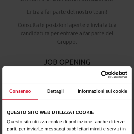
Entra a far parte del nostro team!
Consulta le posizioni aperte e invia la tua
candidatura per entrare a far parte del
Gruppo.
JOB OPENING
Trova l'occasione giusta per te!
Consenso
Dettagli
Informazioni sui cookie
GUARDA LE POSIZIONI APERTE
QUESTO SITO WEB UTILIZZA I COOKIE
Questo sito utilizza cookie di profilazione, anche di terze
Non trovi la posizione adatta a te? Invia la tua
parti, per inviarLe messaggi pubblicitari mirati e servizi in
candidatura spontanea. Il nostro prossimo collaboratore