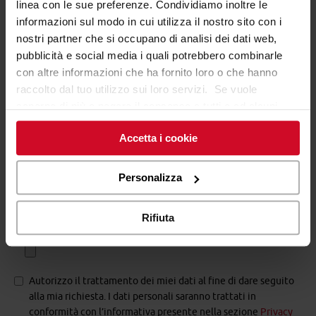
linea con le sue preferenze. Condividiamo inoltre le
potresti essere tu.
informazioni sul modo in cui utilizza il nostro sito con i
COMPILA IL FORM SOTTO
nostri partner che si occupano di analisi dei dati web,
pubblicità e social media i quali potrebbero combinarle
Nome*:
con altre informazioni che ha fornito loro o che hanno
raccolto dal tuo utilizzo sui loro servizi. Se vuole
saperne di più o negare il consenso a tutti o ad alcuni
Cognome*:
cookie
clicchi qui
. Il consenso può essere espresso
Accetta i cookie
cliccando sul tasto “Accetta i cookie”. Se non vuole i
cookie di profilazione può negare il consenso sul tasto
E-mail*:
“Rifiuta".
Personalizza
Rifiuta
Carica il tuo CV (formato pdf)*:
Autorizzo il trattamento dei miei dati al fine di dare seguito
alla mia richiesta. I dati personali saranno trattati in
conformità con l’informativa presente nella sezione
Privacy