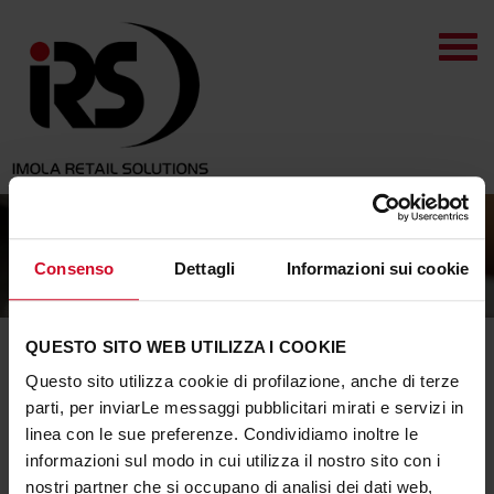
Condizioni di vendita
Consenso
Dettagli
Informazioni sui cookie
QUESTO SITO WEB UTILIZZA I COOKIE
Condizioni generali di vendita
Questo sito utilizza cookie di profilazione, anche di terze
Scarica il documento con le condizioni generali di Vendita di
parti, per inviarLe messaggi pubblicitari mirati e servizi in
Imola Retail Solutions S.r.l.
linea con le sue preferenze. Condividiamo inoltre le
informazioni sul modo in cui utilizza il nostro sito con i
CONDIZIONI DI VENDITA
nostri partner che si occupano di analisi dei dati web,